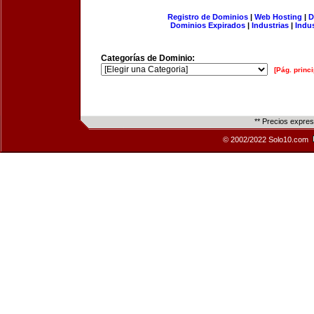
Registro de Dominios
|
Web Hosting
|
D
Dominios Expirados
|
Industrias
|
Indu
Categorías de Dominio:
[Pág. princi
** Precios expre
© 2002/2022 Solo10.com