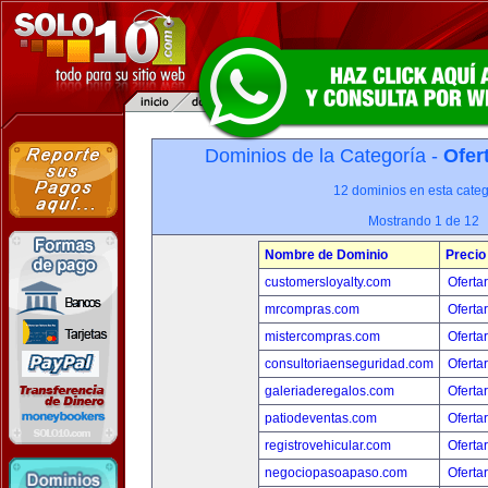
Dominios de la Categoría -
Ofer
12 dominios en esta categ
Mostrando 1 de 12
Nombre de Dominio
Precio
customersloyalty.com
Oferta
mrcompras.com
Oferta
mistercompras.com
Oferta
consultoriaenseguridad.com
Oferta
galeriaderegalos.com
Oferta
patiodeventas.com
Oferta
registrovehicular.com
Oferta
negociopasoapaso.com
Oferta