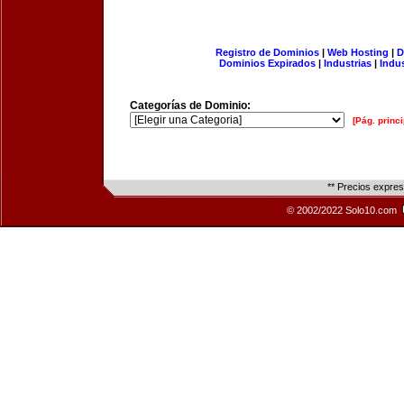
Registro de Dominios
|
Web Hosting
|
D
Dominios Expirados
|
Industrias
|
Indu
Categorías de Dominio:
[Pág. princi
** Precios expre
© 2002/2022 Solo10.com