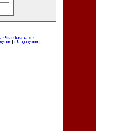
cesFinancieros.com
|
e-
ay.com
|
e-Uruguay.com
|