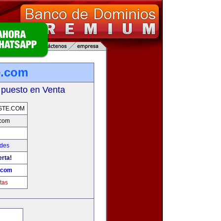
e.com
 puesto en Venta
STE.COM
.com
ades
erta!
.com
tas