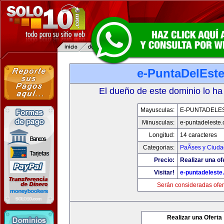
e-PuntaDelEst
El dueño de este dominio lo ha
Mayusculas:
E-PUNTADELE
Minusculas:
e-puntadeleste
Longitud:
14 caracteres
Categorias:
PaÃ­ses y Ciud
Precio:
Realizar una of
Visitar!
e-puntadeleste
Serán consideradas ofer
Realizar una Oferta