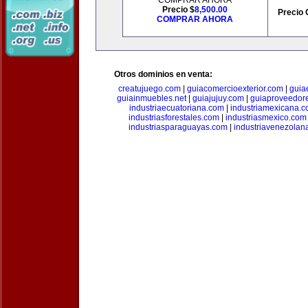
COMPRAR AHORA
Precio $
8,500.00
Precio 
COMPRAR AHORA
Otros dominios en venta:
creatujuego.com
|
guiacomercioexterior.com
|
guiae
guiainmuebles.net
|
guiajujuy.com
|
guiaproveedor
industriaecuatoriana.com
|
industriamexicana.
industriasforestales.com
|
industriasmexico.com
industriasparaguayas.com
|
industriavenezolan