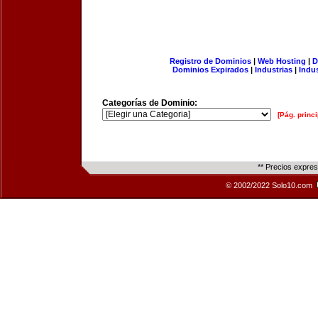
Registro de Dominios
|
Web Hosting
|
D
Dominios Expirados
|
Industrias
|
Indu
Categorías de Dominio:
[Pág. princi
** Precios expre
© 2002/2022 Solo10.com