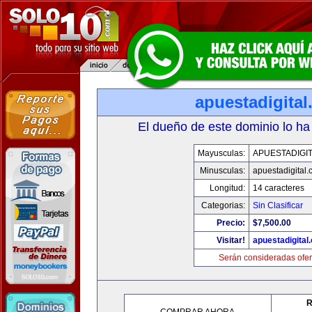
apuestadigita
El dueño de este dominio lo ha
Mayusculas:
APUESTADIGI
Minusculas:
apuestadigital
Longitud:
14 caracteres
Categorias:
Sin Clasificar
Precio:
$7,500.00
Visitar!
apuestadigital
Serán consideradas ofer
R