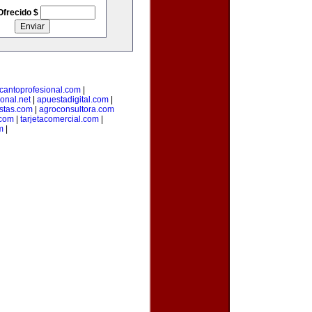
Ofrecido $
cantoprofesional.com
|
ional.net
|
apuestadigital.com
|
stas.com
|
agroconsultora.com
.com
|
tarjetacomercial.com
|
m
|