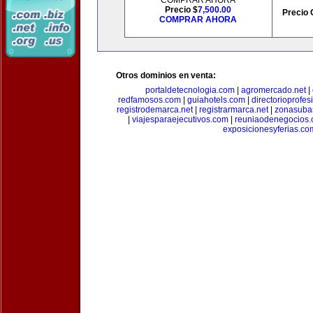
COMPRAR AHORA
Precio $
7,500.00
Precio 
COMPRAR AHORA
Otros dominios en venta:
portaldetecnologia.com
|
agromercado.net
|
redfamosos.com
|
guiahotels.com
|
directorioprofes
registrodemarca.net
|
registrarmarca.net
|
zonasuba
|
viajesparaejecutivos.com
|
reuniaodenegocios
exposicionesyferias.co