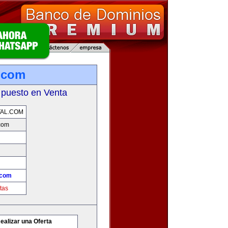
l.com
 puesto en Venta
TAL.COM
.com
.com
tas
ealizar una Oferta