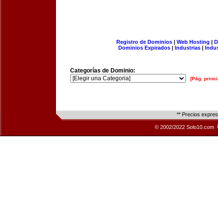
Registro de Dominios
|
Web Hosting
|
D
Dominios Expirados
|
Industrias
|
Indu
Categorías de Dominio:
[Pág. princi
** Precios expre
© 2002/2022 Solo10.com