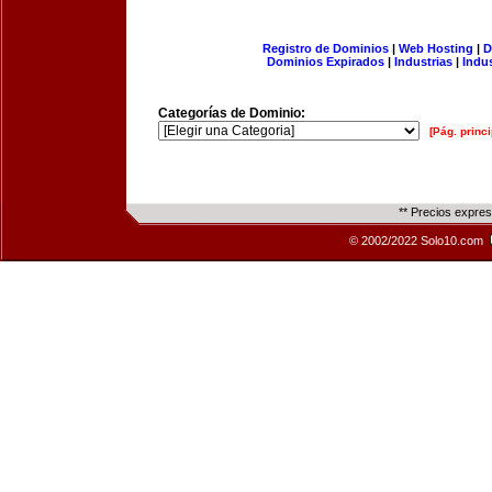
Registro de Dominios
|
Web Hosting
|
D
Dominios Expirados
|
Industrias
|
Indu
Categorías de Dominio:
[Pág. princi
** Precios expre
© 2002/2022 Solo10.com