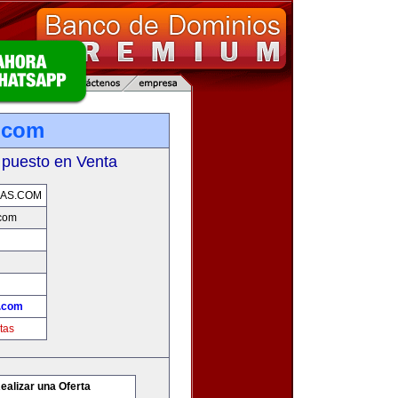
.com
 puesto en Venta
AS.COM
com
.com
tas
ealizar una Oferta