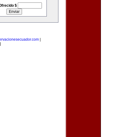
Ofrecido $
ervacionesecuador.com
|
|