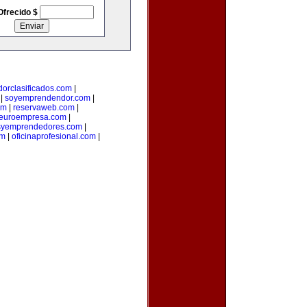
Ofrecido $
orclasificados.com
|
|
soyemprendendor.com
|
om
|
reservaweb.com
|
euroempresa.com
|
syemprendedores.com
|
om
|
oficinaprofesional.com
|