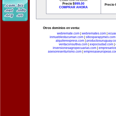
COMPRAR AHORA
Precio $
999.00
Precio 
COMPRAR AHORA
Otros dominios en venta:
webremate.com
|
webremates.com
|
ecuad
inmueblestucuman.com
|
sitiosparapymes.com
alquilerexpress.com
|
productosuruguay.c
ventaconsultiva.com
|
expociudad.com
|
inversionesagropecuarias.com
|
empresario
asesoresenturismo.com
|
empresaseuropeas.c