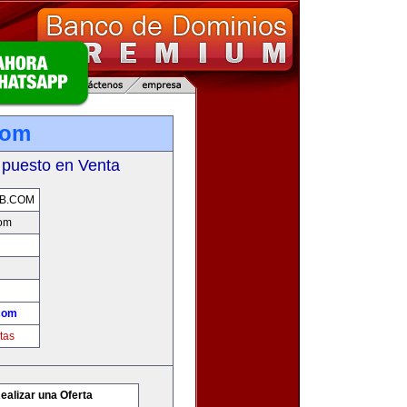
com
 puesto en Venta
B.COM
com
com
tas
ealizar una Oferta