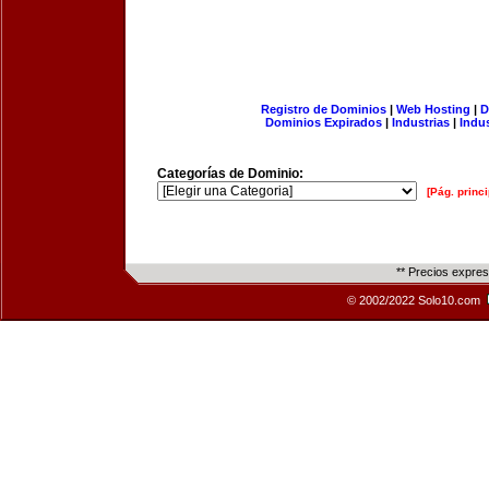
Registro de Dominios
|
Web Hosting
|
D
Dominios Expirados
|
Industrias
|
Indu
Categorías de Dominio:
[Pág. princi
** Precios expre
© 2002/2022 Solo10.com