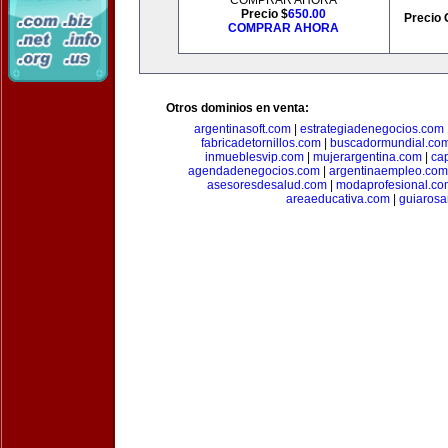
COMPRAR AHORA
Precio $
650.00
Precio 
COMPRAR AHORA
Otros dominios en venta:
argentinasoft.com
|
estrategiadenegocios.com
fabricadetornillos.com
|
buscadormundial.co
inmueblesvip.com
|
mujerargentina.com
|
ca
agendadenegocios.com
|
argentinaempleo.com
asesoresdesalud.com
|
modaprofesional.co
areaeducativa.com
|
guiarosa