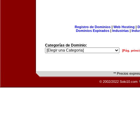
Registro de Dominios
|
Web Hosting
|
D
Dominios Expirados
|
Industrias
|
Indu
Categorías de Dominio:
[Pág. princi
** Precios expre
© 2002/2022 Solo10.com