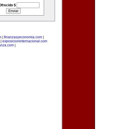
Ofrecido $
m
|
finanzasyeconomia.com
|
|
exposicioninternacional.com
anza.com
|