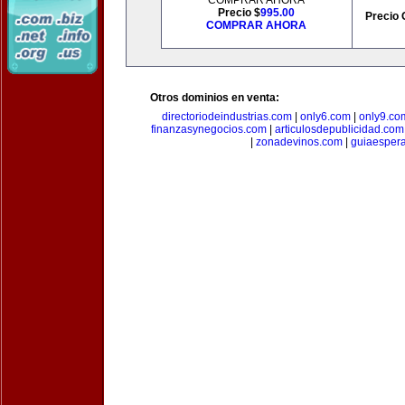
COMPRAR AHORA
Precio $
995.00
Precio 
COMPRAR AHORA
Otros dominios en venta:
directoriodeindustrias.com
|
only6.com
|
only9.co
finanzasynegocios.com
|
articulosdepublicidad.com
|
zonadevinos.com
|
guiaesper