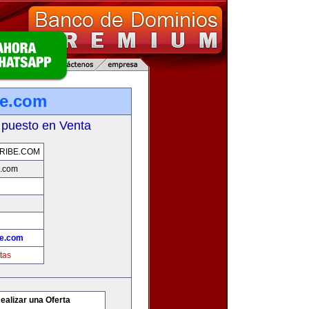
be.com
 puesto en Venta
RIBE.COM
e.com
be.com
tas
ealizar una Oferta