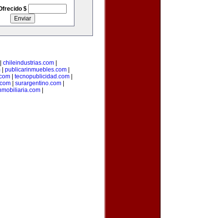
Ofrecido $
|
chileindustrias.com
|
m
|
publicarinmuebles.com
|
.com
|
tecnopublicidad.com
|
.com
|
surargentino.com
|
nmobiliaria.com
|