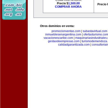
COMPRAR AHORA
Precio $
1,500.00
Precio 
COMPRAR AHORA
Otros dominios en venta:
promocionventas.com
|
subastavirtual.com
inmueblesenargentina.com
|
ofertasturismo.co
vacacionescaribe.com
|
maquinariasindustriales
gestaodeempresas.com
|
turismodemendoza
calidadgarantizada.com
|
consultoriai