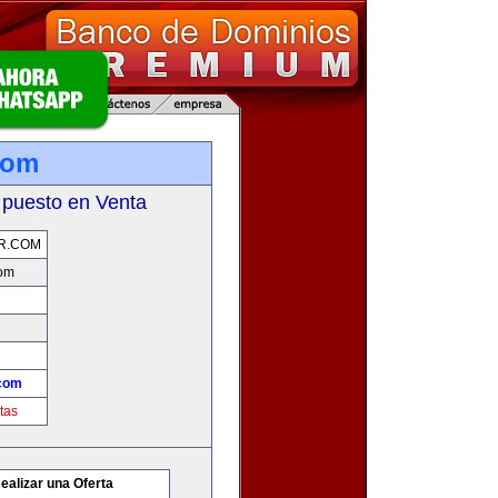
com
 puesto en Venta
R.COM
com
com
tas
ealizar una Oferta