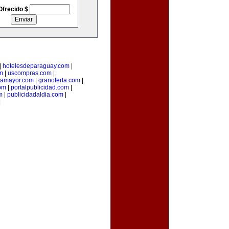
Ofrecido $
|
hotelesdeparaguay.com
|
m
|
uscompras.com
|
tamayor.com
|
granoferta.com
|
om
|
portalpublicidad.com
|
m
|
publicidadaldia.com
|
|