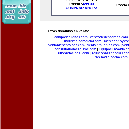
COMPRAR AHORA
Precio $
699.00
Precio 
COMPRAR AHORA
Otros dominios en venta:
camposchilenos.com
|
centrodedescargas.com
industrialcomercial.com
|
mercadohoy.co
ventabienesraices.com
|
ventainmuebles.com
|
ven
consultoriadeseguros.com
|
EquiposEnVenta.c
sitioprofesional.com
|
solucionesagricolas.co
renuevatucoche.com