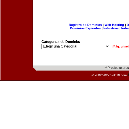
Registro de Dominios
|
Web Hosting
|
D
Dominios Expirados
|
Industrias
|
Indu
Categorías de Dominio:
[Pág. princi
** Precios expre
© 2002/2022 Solo10.com