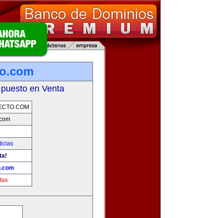
to.com
 puesto en Venta
ECTO.COM
.com
icias
ta!
o.com
tas