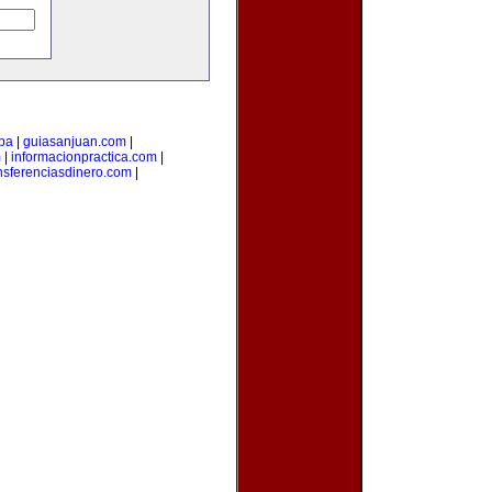
pa
|
guiasanjuan.com
|
m
|
informacionpractica.com
|
nsferenciasdinero.com
|