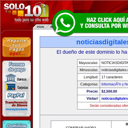
noticiasdigital
El dueño de este dominio lo ha
Mayusculas:
NOTICIASDIGIT
Minusculas:
noticiasdigitales
Longitud:
17 caracteres
Categorias:
InformaciÃ³n y No
Precio:
$2,500.00
Visitar!
noticiasdigitale
Serán consideradas ofer
R