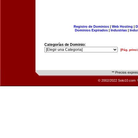
Registro de Dominios
|
Web Hosting
|
D
Dominios Expirados
|
Industrias
|
Indu
Categorías de Dominio:
[Pág. princi
** Precios expre
© 2002/2022 Solo10.com