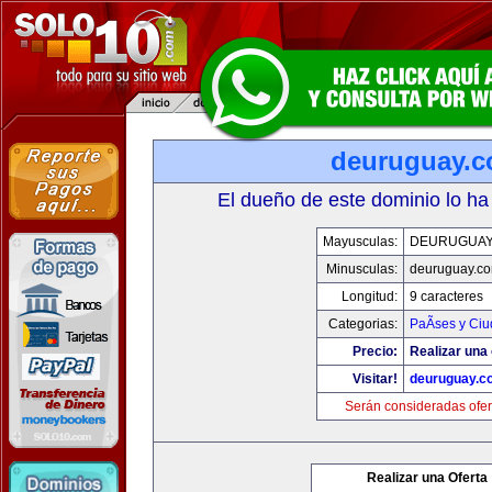
deuruguay.
El dueño de este dominio lo ha
Mayusculas:
DEURUGUAY
Minusculas:
deuruguay.c
Longitud:
9 caracteres
Categorias:
PaÃ­ses y Ci
Precio:
Realizar una 
Visitar!
deuruguay.c
Serán consideradas ofer
Realizar una Oferta