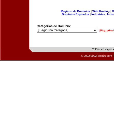
Registro de Dominios
|
Web Hosting
|
D
Dominios Expirados
|
Industrias
|
Indu
Categorías de Dominio:
[Pág. princi
** Precios expre
© 2002/2022 Solo10.com