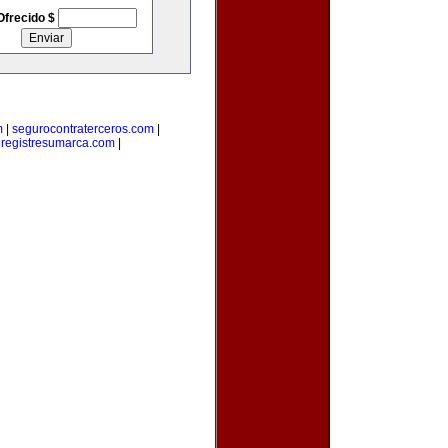
Ofrecido $
m
|
segurocontraterceros.com
|
|
registresumarca.com
|