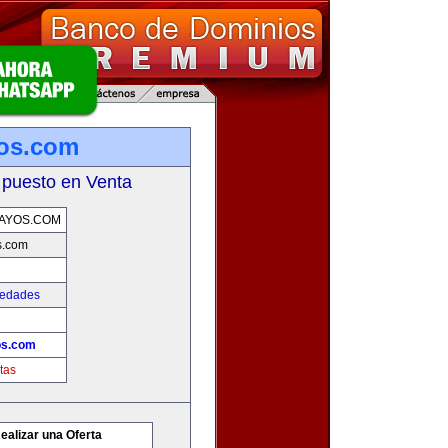
os.com
 puesto en Venta
AYOS.COM
s.com
iedades
s.com
tas
ealizar una Oferta