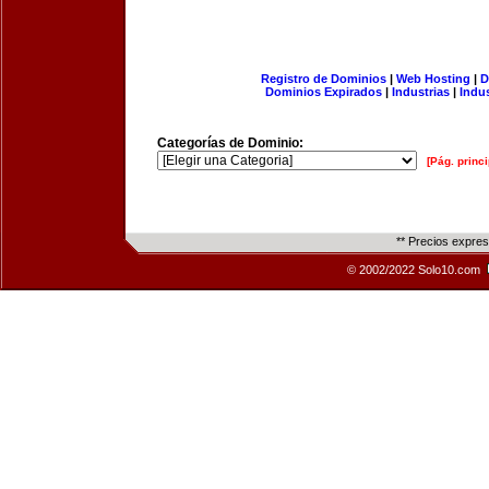
Registro de Dominios
|
Web Hosting
|
D
Dominios Expirados
|
Industrias
|
Indu
Categorías de Dominio:
[Pág. princi
** Precios expre
© 2002/2022 Solo10.com