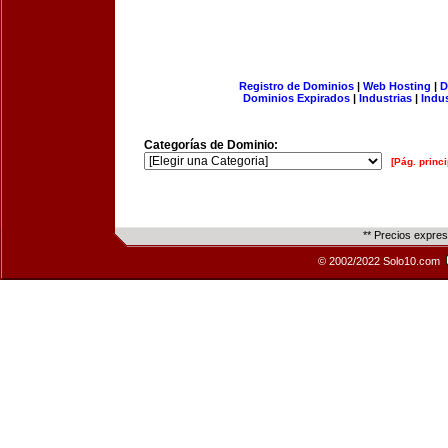
Registro de Dominios
|
Web Hosting
|
D
Dominios Expirados
|
Industrias
|
Indu
Categorías de Dominio:
[Pág. princi
** Precios expre
© 2002/2022 Solo10.com