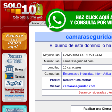
camarasegurid
El dueño de este dominio lo ha
Mayusculas:
CAMARASEGURIDAD.COM
Minusculas:
camaraseguridad.com
Longitud:
15 caracteres
Categorias:
Empresas e Industrias
,
InformÃ¡tica
Precio:
Realizar una oferta!
Visitar!
camaraseguridad.com
Serán consideradas ofer
Realizar una Oferta