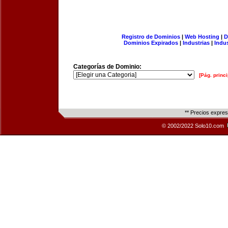
Registro de Dominios
|
Web Hosting
|
D
Dominios Expirados
|
Industrias
|
Indu
Categorías de Dominio:
[Pág. princi
** Precios expre
© 2002/2022 Solo10.com