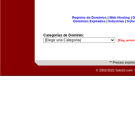
Registro de Dominios
|
Web Hosting
|
D
Dominios Expirados
|
Industrias
|
Indu
Categorías de Dominio:
[Pág. princi
** Precios expre
© 2002/2022 Solo10.com