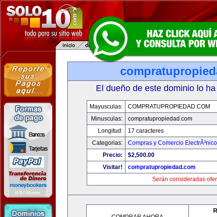
compratupropie
El dueño de este dominio lo ha
Mayusculas:
COMPRATUPROPIEDAD.COM
Minusculas:
compratupropiedad.com
Longitud:
17 caracteres
Categorias:
Compras y Comercio ElectrÃ³nico
Precio:
$2,500.00
Visitar!
compratupropiedad.com
Serán consideradas ofer
R