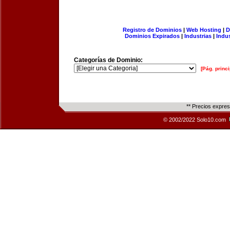
Registro de Dominios
|
Web Hosting
|
D
Dominios Expirados
|
Industrias
|
Indu
Categorías de Dominio:
[Pág. princi
** Precios expre
© 2002/2022 Solo10.com