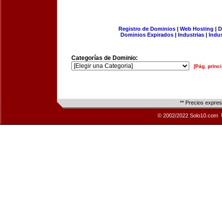
Registro de Dominios
|
Web Hosting
|
D
Dominios Expirados
|
Industrias
|
Indu
Categorías de Dominio:
[Pág. princi
** Precios expre
© 2002/2022 Solo10.com