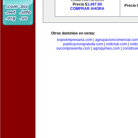
COMPRAR AHORA
Precio $
1,497.00
Precio 
COMPRAR AHORA
Otros dominios en venta:
expoempresaria.com
|
agrupacioncomercial.co
publicaciongratuita.com
|
noticlub.com
|
noti
sucompraventa.com
|
agropymes.com
|
construv