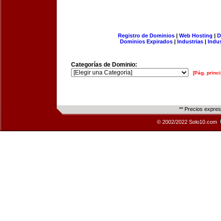
Registro de Dominios
|
Web Hosting
|
D
Dominios Expirados
|
Industrias
|
Indu
Categorías de Dominio:
[Pág. princi
** Precios expre
© 2002/2022 Solo10.com