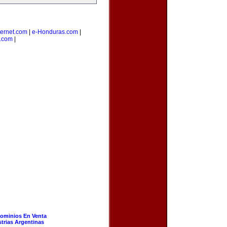
ernet.com
|
e-Honduras.com
|
s.com
|
ominios En Venta
strias Argentinas