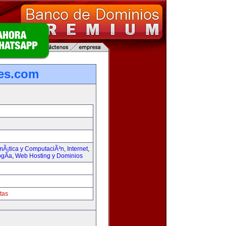
les.com
rmÃ¡tica y ComputaciÃ³n
,
Internet
,
ogÃ­a
,
Web Hosting y Dominios
tas