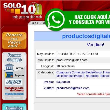
productosdigita
Vendido!
Mayusculas:
PRODUCTOSDIGITALES.COM
Minusculas:
productosdigitales.com
Longitud:
18 caracteres
Categorias:
Compras y Comercio ElectrÃ³nico
,
Info
Miscelaneas (varios)
,
Negocios
,
Tecnol
Precio:
$4,950.00
Visitar!
productosdigitales.com
Serán consideradas ofer